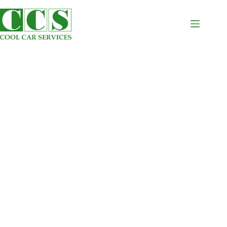
MIET-KAUF
Sie benötigen ein Fahrzeug, sind sich aber noch
nicht sicher,
ob Sie kaufen möchten? Der Miet-Kauf bietet
Ihnen besondere Flexibilität bei der Finanzierung.